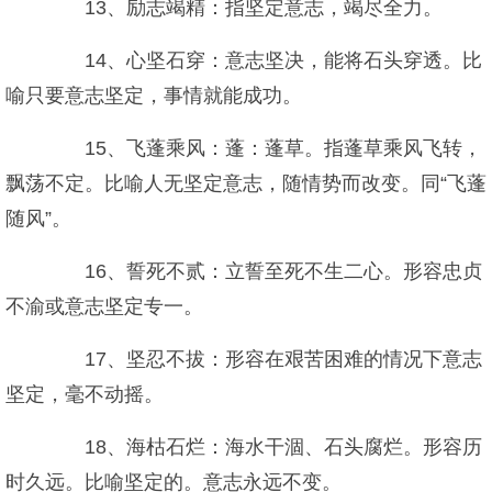
13、励志竭精：指坚定意志，竭尽全力。
14、心坚石穿：意志坚决，能将石头穿透。比
喻只要意志坚定，事情就能成功。
15、飞蓬乘风：蓬：蓬草。指蓬草乘风飞转，
飘荡不定。比喻人无坚定意志，随情势而改变。同“飞蓬
随风”。
16、誓死不贰：立誓至死不生二心。形容忠贞
不渝或意志坚定专一。
17、坚忍不拔：形容在艰苦困难的情况下意志
坚定，毫不动摇。
18、海枯石烂：海水干涸、石头腐烂。形容历
时久远。比喻坚定的。意志永远不变。