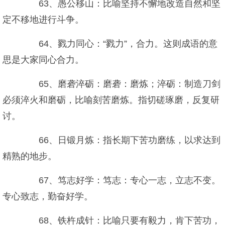
63、愚公移山：比喻坚持不懈地改造自然和坚
定不移地进行斗争。
64、戮力同心：“戮力”，合力。这则成语的意
思是大家同心合力。
65、磨砻淬砺：磨砻：磨炼；淬砺：制造刀剑
必须淬火和磨砺，比喻刻苦磨炼。指切磋琢磨，反复研
讨。
66、日锻月炼：指长期下苦功磨练，以求达到
精熟的地步。
67、笃志好学：笃志：专心一志，立志不变。
专心致志，勤奋好学。
68、铁杵成针：比喻只要有毅力，肯下苦功，