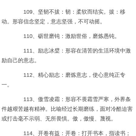
109、坚韧不拔：韧：柔软而结实。拔：移
动。形容信念坚定，意志坚强，不可动摇。
110、砺世磨钝：激励世俗，磨炼愚钝。
111、励志冰檗：形容在清苦的生活环境中激
励自己的意志。
112、精心励志：磨炼意志，使心意纯正专
一。
113、傲雪凌霜：形容不畏霜雪严寒，外界条
件越艰苦越有精神。比喻经过长期磨练，面对冷酷迫害
或打击毫不示弱、无所畏惧。傲，傲慢、蔑视。
114、开卷有益：开卷：打开书本，指读书；