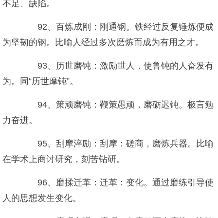
不足、缺陷。
92、百炼成刚：刚通钢。铁经过反复锤炼便成
为坚韧的钢。比喻人经过多次磨炼而成为有用之才。
93、历世磨钝：激励世人，使鲁钝的人奋发有
为。同“历世摩钝”。
94、策顽磨钝：鞭策愚顽，磨砺迟钝。极言勉
力奋进。
95、刮摩淬励：刮摩：磋商，磨炼兵器。比喻
在学术上商讨研究，刻苦钻研。
96、磨揉迁革：迁革：变化。通过磨练引导使
人的思想发生变化。