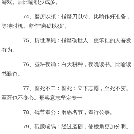
游戏。后比喻积少成多。
74、磨厉以须：指磨刀以待。比喻作好准备，
等待时机。亦作“磨砺以须”。
75、厉世摩钝：指磨砺世人，使笨拙的人奋发
有为。
76、昼耕夜诵：白天耕种，夜晚读书。比喻读
书勤奋。
77、誓死不二：誓死：立下志愿，至死不变。
至死也不变心。形容意志坚定专一。
78、砥节奉公：磨砺名节，奉行公事。
79、砥廉峻隅：经过磨砺，使棱角更加分明。