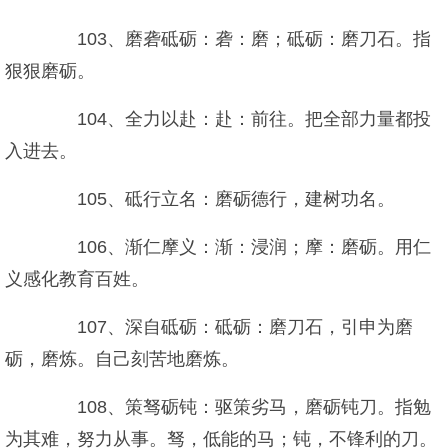
103、磨砻砥砺：砻：磨；砥砺：磨刀石。指
狠狠磨砺。
104、全力以赴：赴：前往。把全部力量都投
入进去。
105、砥行立名：磨砺德行，建树功名。
106、渐仁摩义：渐：浸润；摩：磨砺。用仁
义感化教育百姓。
107、深自砥砺：砥砺：磨刀石，引申为磨
砺，磨炼。自己刻苦地磨炼。
108、策驽砺钝：驱策劣马，磨砺钝刀。指勉
为其难，努力从事。驽，低能的马；钝，不锋利的刀。