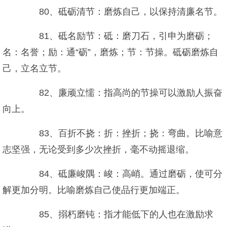
80、砥砺清节：磨炼自己，以保持清廉名节。
81、砥名励节：砥：磨刀石，引申为磨砺；
名：名誉；励：通“砺”，磨炼；节：节操。砥砺磨炼自
己，立名立节。
82、廉顽立懦：指高尚的节操可以激励人振奋
向上。
83、百折不挠：折：挫折；挠：弯曲。比喻意
志坚强，无论受到多少次挫折，毫不动摇退缩。
84、砥廉峻隅：峻：高峭。通过磨砺，使可分
解更加分明。比喻磨炼自己使品行更加端正。
85、搦朽磨钝：指才能低下的人也在激励求