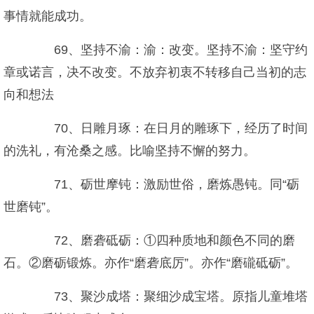
事情就能成功。
69、坚持不渝：渝：改变。坚持不渝：坚守约
章或诺言，决不改变。不放弃初衷不转移自己当初的志
向和想法
70、日雕月琢：在日月的雕琢下，经历了时间
的洗礼，有沧桑之感。比喻坚持不懈的努力。
71、砺世摩钝：激励世俗，磨炼愚钝。同“砺
世磨钝”。
72、磨砻砥砺：①四种质地和颜色不同的磨
石。②磨砺锻炼。亦作“磨砻底厉”。亦作“磨礲砥砺”。
73、聚沙成塔：聚细沙成宝塔。原指儿童堆塔