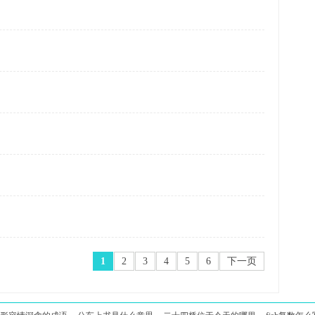
1
2
3
4
5
6
下一页