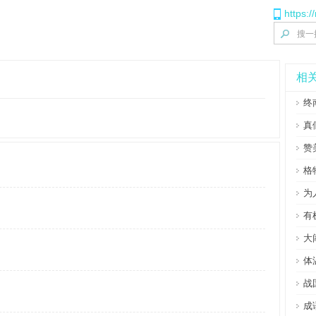
https:/
相
终
真
赞
格
为
有
大
体
战
成