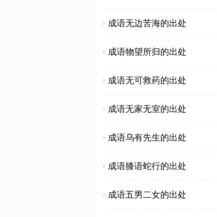
成语无边苦海的出处
成语物望所归的出处
成语无可救药的出处
成语无家无室的出处
成语乌有先生的出处
成语膝语蛇行的出处
成语五男二女的出处