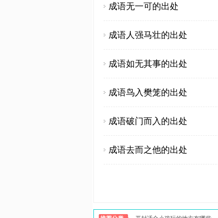
成语无一可的出处
成语人强马壮的出处
成语如无其事的出处
成语鸟入樊笼的出处
成语破门而入的出处
成语去而之他的出处