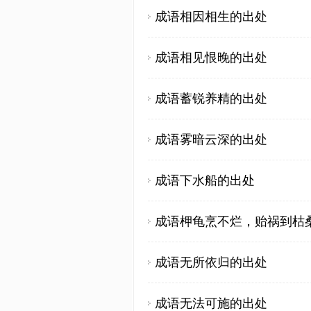
成语相因相生的出处
成语相见恨晚的出处
成语蓄锐养精的出处
成语雾暗云深的出处
成语下水船的出处
成语柙龟烹不烂，贻祸到枯
成语无所依归的出处
成语无法可施的出处