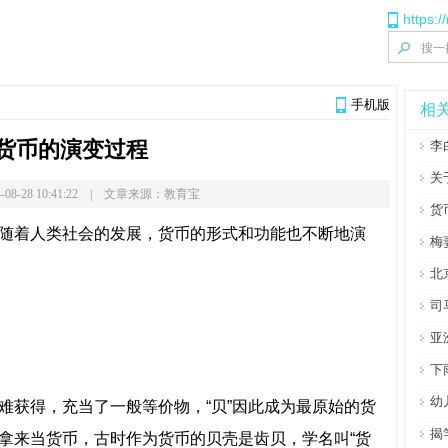
https:/
手机版
相
货币的演变过程
李
关
-08-28 10:41:22 | 文章来源：教育宝
货
随着人类社会的发展，货币的形式和功能也不断地演
梅
北
司
亚
下
幼
难获得，充当了一般等价物，“贝”因此成为最原始的货
揭
拿来当货币，古时作为货币的贝壳是齿贝，学名叫“货