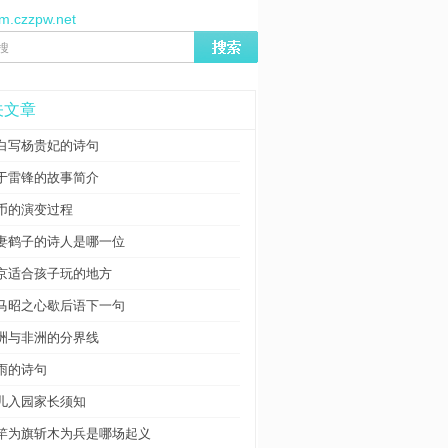
/m.czzpw.net
关文章
白写杨贵妃的诗句
于雷锋的故事简介
币的演变过程
妻鹤子的诗人是哪一位
京适合孩子玩的地方
马昭之心歇后语下一句
洲与非洲的分界线
雨的诗句
儿入园家长须知
竿为旗斩木为兵是哪场起义