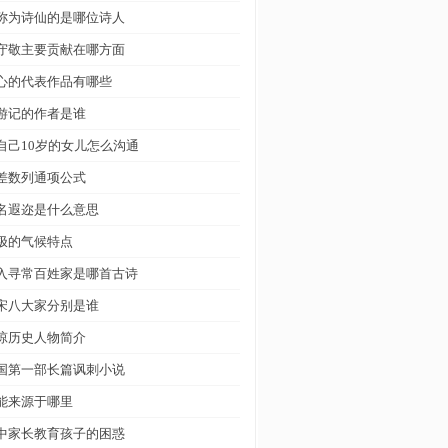
称为诗仙的是哪位诗人
守敬主要贡献在哪方面
心的代表作品有哪些
游记的作者是谁
自己10岁的女儿怎么沟通
差数列通项公式
名遐迩是什么意思
极的气候特点
入寻常百姓家是哪首古诗
宋八大家分别是谁
琼历史人物简介
国第一部长篇讽刺小说
能来源于哪里
中家长教育孩子的困惑