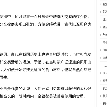
被
郭
便携带，所以能在千百种贝壳中获选为交易的媒介物。
冰
分全被磨去现出孔洞，方便穿绳携带。古代以五贝穿为
西
与
等
闻
铜贝。商代在我国历史上也称青铜器时代，当时相当发
南
和交易活动的增加。于是，在当时最广泛流通的贝币由
飞
，人们便开始寻找更适宜的货币材料，也就自然而然把
唐
而生。
秦
不再是稀贵的金属，人们开始用更加难以获得的金和银
我
相当长的一段时间内，金银都是被普遍使用的货币。
核
初