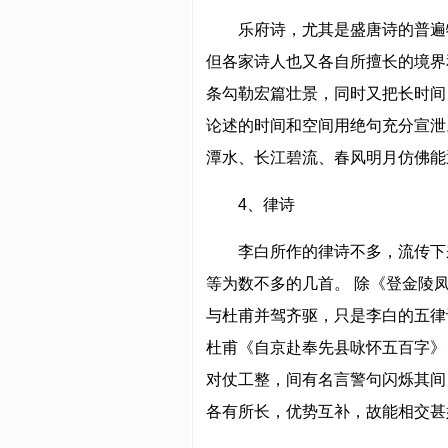
乐府诗，尤其是盛唐诗的普遍
但各家诗人也又各自所擅长的境界
条勾勒宏篇壮景，同时又把长时间
论述的时间和空间用绝句充分宣泄
潭水、长江碧流、春风明月仿佛能
4、律诗
李白所作的律诗不多，流传下
等为数不多的几首。 除《登金陵
与杜甫并驾齐驱，只是李白的五律
杜甫《自京赴奉先县咏怀五百字》
对仗工整，间有名言警句闪烁其间
各有所长，优势互补，故能相交甚