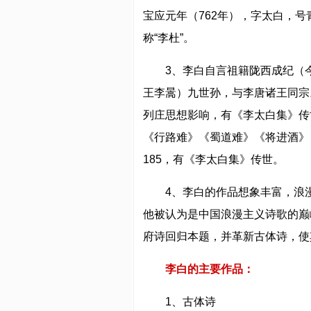
宝应元年（762年），字太白，号
称“李杜”。
3、李白自言祖籍陇西成纪（
王李暠）九世孙，与李唐诸王同宗
列庄思想影响，有《李太白集》传
《行路难》《蜀道难》《将进酒》
185，有《李太白集》传世。
4、李白的作品想象丰富，浪
他被认为是中国浪漫主义诗歌的巅
府诗回归本题，并革新古体诗，使
李白的主要作品：
1、古体诗