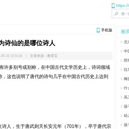
https:/
手机版
相
为诗仙的是哪位诗人
北
中
-07-31 13:51:41 | 文章来源：教育宝
郑
有许多别号或别称，在中国古代文学历史上，诗词领域
拉
之称，这也说明了唐代的诗句几乎在中国古代历史上达到
梅
什
高
孩
幼
孩
义诗人，生于唐武则天长安元年（701年），卒于唐代宗