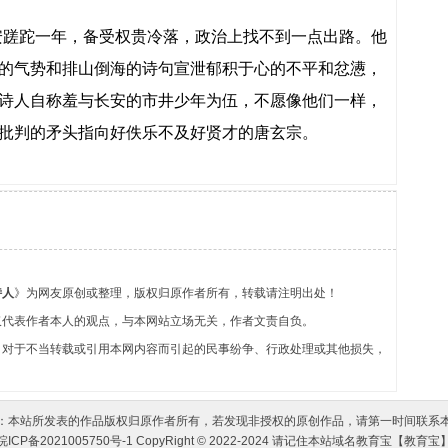
长安蹉跎一年，备受权贵冷落，政治上找不到一点出路。他
的气势和排山倒海的诗句宣泄郁积于心的不平和忿懑，
诗人自称羞与长安的市井少年为伍，不愿像他们一样，
批判的矛头指向好佚乐不及好贤才的唐玄宗。
诗人
》为网友原创或整理，版权归原作者所有，转载请注明出处！
仅代表作者本人的观点，与本网站立场无关，作者文责自负。
，对于不当转载或引用本网内容而引起的民事纷争、行政处理或其他损失，
：本站所发表的作品版权归原作者所有，若发现非授权的原创作品，请第一时间联系
皖ICP备2021005750号-1 CopyRight © 2022-2024 请记住本站域名
教育宝
【教育宝