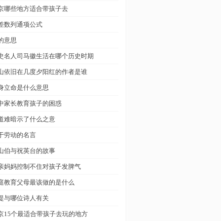
京哪些地方适合带孩子去
差数列通项公式
的意思
史名人司马徽生活在哪个历史时期
山依旧在几度夕阳红的作者是谁
身立命是什么意思
中家长教育孩子的困惑
道难暗示了什么之意
于劳动的名言
山伯与祝英台的故事
亲妈妈控制不住对孩子发脾气
庭教育父母最该做的是什么
堤与哪位诗人有关
京15个最适合带孩子去玩的地方