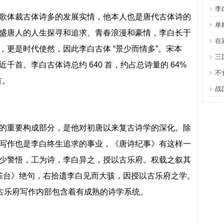
李
歌体裁古体诗多的发展实情，他本人也是唐代古体诗的
单
盛唐人的人生探寻和追求、青春浪漫和豪情，李白长于
在
，更是时代使然，因此李白古体 “景少而情多”。宋本
三
千首。李白古体诗总约 640 首，约占总诗量的 64%
不
首。
战
的重要构成部分，是他对初唐以来复古诗学的深化。除
写作也是李白终生追求的事业，《唐诗纪事》有这样一
少警悟，工为诗，李白异之，授以古乐府。权载之叙其
铜雀台》绝句，右拾遗李白见而大骇，因授以古乐府之学。
的古乐府写作内部包含着有成熟的诗学系统。