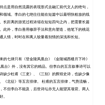
特点是用自然流露的表现形式去融汇前代文人的绝句，
和领域。李白的七绝往往能在短篇中以最明快粗放的线
、长距离的游览过程浓缩在短短四句之内，把需要长篇
。此外，李白善用修辞手法和意向塑造，他笔下的桃花
通人情，时时在和离人较量着别情的深浅和长短。
来的七律只有《登金陵凤凰台》《金陵城西楼月下吟》
凤凰台》外，没有其它的精品。但李白的五言叙事诗可以
诗缺少杜甫《三吏》、《三别》的辉煌史诗，也缺少像
、《北征》等五言排律。 杜甫的五言排律，气势流畅，
，不但李白不能及，后世诗坛亦无人能望其项背。两人
好。