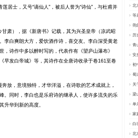
北
青莲居士，又号“谪仙人”，被后人誉为“诗仙”，与杜甫并
等
尧
今甘肃），据《新唐书》记载，其为兴圣皇帝（凉武昭
历
。李白爽朗大方，爱饮酒作诗，喜交友。李白深受黄老
青
世，诗作中多以醉时写的，代表作有《望庐山瀑布》
安
《早发白帝城》等，其诗作在全唐诗收录于卷161至卷
初
蜀
关
漫奔放，意境独特，才华洋溢，在诗歌的艺术成就上，
梁
峰。同时，李白也是乐府诗的继承人，使许多流失的乐
单
其升华到新的高度。
家
白
北