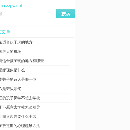
/m.czzpw.net
关文章
京适合孩子玩的地方
国最大的机场
州适合孩子玩的地方有哪些
尼娜现象是什么
妻鹤子的诗人是哪一位
么是诺贝尔奖
三的孩子厌学不想去学校
子不愿意去学校怎么引导
儿园入园需要什么手续
子叛逆期的心理疏导方法