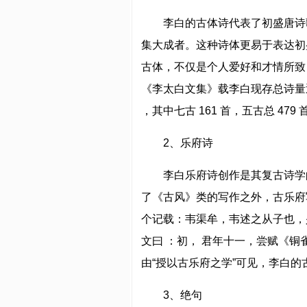
李白的古体诗代表了初盛唐诗
集大成者。这种诗体更易于表达初
古体，不仅是个人爱好和才情所致
《李太白文集》载李白现存总诗量近
，其中七古 161 首，五古总 479 
2、乐府诗
李白乐府诗创作是其复古诗学
了《古风》类的写作之外，古乐府
个记载：韦渠牟，韦述之从子也，
文曰 ：初， 君年十一，尝赋《
由“授以古乐府之学”可见，李白
3、绝句