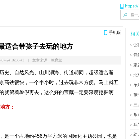
https:/
手机版
相
个最适合带孩子去玩的地方
让
妈
-07-24 16:33:45 | 文章来源：教育宝
家
历史、自然风光、山川湖海、街道胡同，超级适合遛
北
京高铁很快，一个半小时，过去玩非常方便。马上就五
单
的就留着暑假再去，这么好的宝藏一定要深度挖掘啊！
孩
三
的地方：
叛
我
幼
，是一个占地约456万平方米的国际化主题公园，也是