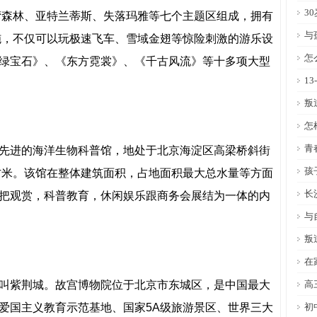
3
湾森林、亚特兰蒂斯、失落玛雅等七个主题区组成，拥有
与
设施，不仅可以玩极速飞车、雪域金翅等惊险刺激的游乐设
怎
绿宝石》、《东方霓裳》、《千古风流》等十多项大型
1
叛
怎
青
先进的海洋生物科普馆，地处于北京海淀区高梁桥斜街
孩
平方米。该馆在整体建筑面积，占地面积最大总水量等方面
长
把观赏，科普教育，休闲娱乐跟商务会展结为一体的内
与
叛
在
叫紫荆城。故宫博物院位于北京市东城区，是中国最大
高
爱国主义教育示范基地、国家5A级旅游景区、世界三大
初