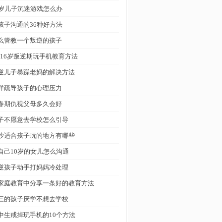
0岁儿子沉迷游戏怎么办
孩子沟通的36种好方法
么管教一个叛逆的孩子
3-16岁叛逆期玩手机教育方法
逆儿子暴躁老妈的解决方法
样疏导孩子的心理压力
春期仇视父母多久会好
子不愿意去学校怎么引导
沙适合孩子玩的地方有哪些
自己10岁的女儿怎么沟通
逆孩子动手打妈妈冷处理
家庭教育中分享一条好的教育方法
三的孩子厌学不想去学校
中生戒掉玩手机的10个方法