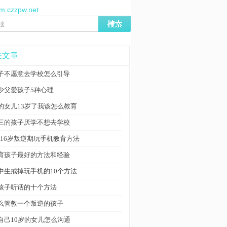
/m.czzpw.net
关文章
子不愿意去学校怎么引导
少父爱孩子5种心理
的女儿13岁了我该怎么教育
三的孩子厌学不想去学校
3-16岁叛逆期玩手机教育方法
育孩子最好的方法和经验
中生戒掉玩手机的10个方法
孩子听话的十个方法
么管教一个叛逆的孩子
自己10岁的女儿怎么沟通