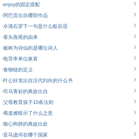
·
enjoy的固定搭配
·
阿巴贡出自哪部作品
·
水滴石穿下一句是什么歇后语
·
蚕头燕尾的由来
·
被称为诗仙的是哪位诗人
·
电导率单位换算
·
食物链的定义
·
叶公好龙出自汉代刘向的什么书
·
司马青衫的典故出自
·
父母教育孩子10条法则
·
蜀道难暗示了什么之意
·
狼心狗肺的典故出处
·
亚马逊河在哪个国家