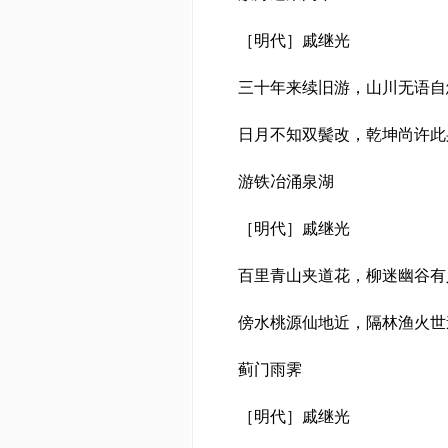
［明代］戚继光
三十年来续旧游，山川无语自
日月不知双鬓改，乾坤尚许此
游铁冶涌泉湖
［明代］戚继光
百里青山夹道花，柳迷幽谷有
傍水桃源仙地近，隔林渔火世
蓟门雨霁
［明代］戚继光