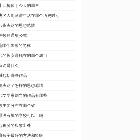
十四桥位于今天的哪里
史名人司马徽生活在哪个历史时期
云雀表达的思想感情
差数列通项公式
z是哪个国家的简称
代的长安是现在的哪个城市
诗词是什么
喊包括哪些作品
葛表达了怎样的思想感情
代文学家刘向的作品有哪些
族主要分布在哪个省
愿没有填的学校可以上吗
心狗肺的典故出处
育孩子最好的方法和经验