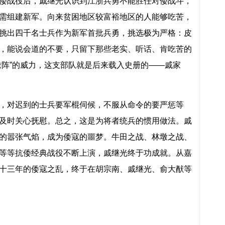
倭战役后，戚继光认识到江浙兵勇不能胜任对倭战斗，
需组建新军。向来贫困地区较富裕地区的人能够吃苦，
挑出四千名士兵作为新军首批兵勇，挑选极为严格：皮
，能说会道的不要，只留下那些老实、听话、肯吃苦的
鸯阵”的威力，这支部队就是后来载入史册的——戚家
，对迟到的士兵要军棍伺候，不服从命令的要严惩等
及时关心抚慰。总之，这是为将者统兵的惯用做法。戚
的嚣张气焰，成为倭寇的噩梦。牛田之战、林墩之战、
等等抗倭经典战役不断上演，戚继光终于功成就。从嘉
十三年的倭寇之乱，终于在胡宗南、戚继光、俞大猷等