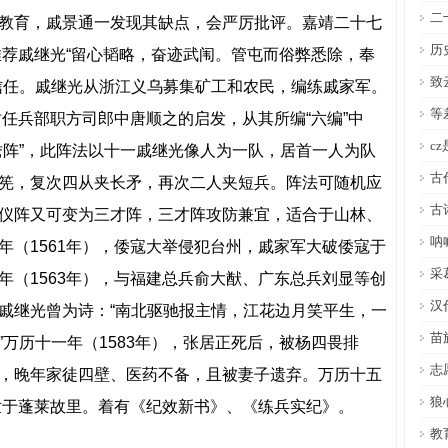
二
教育，戚景通一发现其缺点，会严厉批评。嘉靖二十七
历
推荐戚继光“留心韬略，奋迹武闱。管屯而俗弊悉除，奉
致
信任。戚继光从浙江义乌募集矿工和农民，编练戚家军。
等
时任兵部职方司郎中唐顺之的启发，从其所编“六编”中
c
鸯阵”，此阵法以十一戚继光像人为一队，居首一人为队
古
筅，复次四从夹长矛，再次二人夹短兵。阵法可随机应
古
仪阵又可变为三才阵，三才阵攻防兼宜，适合于山林、
呐
年（1561年），倭寇大举侵犯台州，戚家军大破倭寇于
采
年（1563年），与福建总兵俞大猷、广东总兵刘显等创
汉
戚继光曾为诗：“南北驱驰报主情，江花边月笑平生，一
苗
万历十一年（1583年），张居正死后，被杨四畏排
志
，晚年家徒四壁、医药不备，且被妻子遗弃。万历十五
狼
逝世于蓬莱故里。着有《纪效新书》、《练兵实纪》。
教