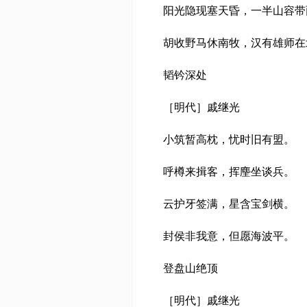
阳光隐现塞天昏，一半山容带
胡收野马休南牧，汉有雄师在
韬钤深处
［明代］戚继光
小筑暂高枕，忧时旧有盟。
呼樽来揖客，挥麈坐谈兵。
云护牙签满，星含宝剑横。
封侯非我意，但愿海波平。
登盘山绝顶
［明代］戚继光