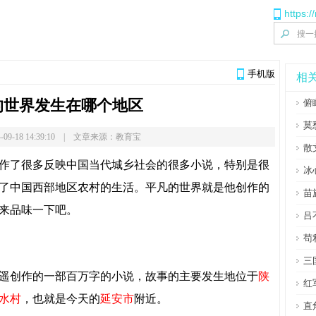
https:/
手机版
相
的世界发生在哪个地区
俯
莫
-09-18 14:39:10 | 文章来源：教育宝
散
作了很多反映中国当代城乡社会的很多小说，特别是很
冰
了中国西部地区农村的生活。平凡的世界就是他创作的
苗
来品味一下吧。
吕
苟
三
遥创作的一部百万字的小说，故事的主要发生地位于
陕
红
水村
，也就是今天的
延安市
附近。
直