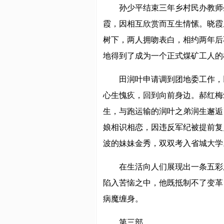
孙少平结束三年乡村民办教师
霞，因相互欣赏而互生情愫。晓霞
树下，两人拥吻表白，相约两年后
地得到了成为一个正式煤矿工人的
田润叶申请调到团地委工作，
心生愧疚，回到向前身边。郝红梅
生，与跑运输的润叶之弟润生邂逅
娘相识相恋，因违反军纪被提前复
波的妹妹金秀，双双考入省城大学
在生活向人们展现出一条五彩
陷入苦恼之中，他既抵制不了变革
病魔缠身。
第三部