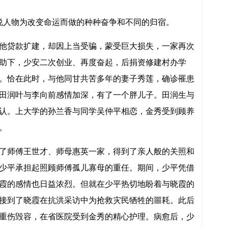
间小说人物为改变命运而做的种种奋争和不同的归宿。
他贷款扩建，却因上当受骗，蒙受巨大损失，一家再次
助下，少安二次创业、再度奋起，后捐资修建村办学
。恰在此时，与他同甘共苦多年的妻子秀莲，确诊罹患
田润叶与李向前感情加深，有了一个胖儿子。田润生与
认。上大学的孙兰香与同学吴仲平相恋，金秀受到顾养
。
了师傅王世才、师母惠英一家，得到了亲人般的关照和
少平承担起照顾师傅孤儿寡母的重任。期间，少平凭借
霞的感情也日益浓烈。但就在少平热切地盼着与晓霞的
接到了晓霞在抗洪采访中为抢救灾民牺牲的噩耗。此后
重伤毁容，在省医院受到金秀的精心护理。病愈后，少