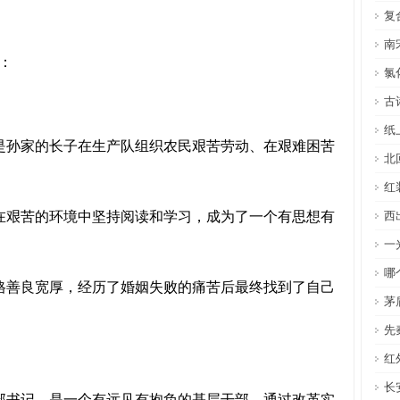
复
南
：
氯
古
纸
是孙家的长子在生产队组织农民艰苦劳动、在艰难困苦
北
红
在艰苦的环境中坚持阅读和学习，成为了一个有思想有
西
一
哪
格善良宽厚，经历了婚姻失败的痛苦后最终找到了自己
茅
先
红
长
部书记，是一个有远见有抱负的基层干部，通过改革实