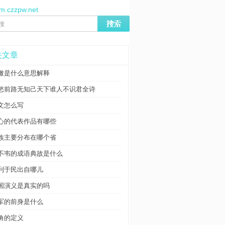
/m.czzpw.net
关文章
瞰是什么意思解释
愁前路无知己天下谁人不识君全诗
文怎么写
心的代表作品有哪些
族主要分布在哪个省
不韦的成语典故是什么
利于民出自哪儿
国演义是真实的吗
军的前身是什么
角的定义