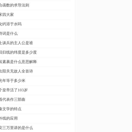
合函数的求导法则
宋四大家
化钙溶于水吗
诗词是什么
上谈兵的主人公是谁
回归线的纬度是多少度
装素裹是什么意思解释
出阳关无故人全首诗
光年等于多少米
个皇帝活了103岁
盾代表作三部曲
秦文学的特点
外线的应用
安三万里讲的是什么