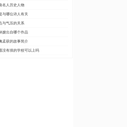
南名人历史人物
堤与哪位诗人有关
点与气压的关系
林嫂出自哪个作品
擒孟获的故事简介
愿没有填的学校可以上吗