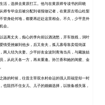
生活，选择去黄原打工。他与在黄原师专读书的田晓
从师专毕业后被分配到省报做记者，在黄原古塔山杜梨
不管身处何地，都要再赶赴这里相会。不久，少平意外
机会。
以远离丈夫，痴心的李向前以酒浇愁，开车致残，润叶
爱情受挫嫁到他乡，后又丧夫，孤儿寡母靠卖馄饨谋
，两人结为夫妻。少平好友金波到青海当兵，与藏族姑
员，从此天各一方，再未重逢。孙兰香和她的闺蜜、金
。
之路的时候，往昔主宰双水村命运的强人田福堂却一时
，也阻挡不住女儿、儿子的婚姻选择，以致备感失落，