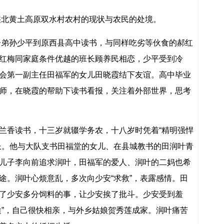
期陕北黄土高原双水村农村的现状与农民的处境。
家子弟孙少平到原西县高中读书，与同样吃劣等伙食的郝红
红梅同家庭条件优越的班长顾养民相恋，少平受到冷
会第一副主任田福军的女儿田晓霞结下友谊。高中毕业
师，在晓霞的帮助下读书看报，关注着外部世界，思考
兰香读书，十三岁就辍学务农，十八岁时凭着“精明强悍
长。他与大队支书田福堂的女儿、在县城教书的田润叶青
儿子李向前追求润叶，田福军的爱人、润叶的二妈也希
途。润叶心烦意乱，多次向少安“求救”，表露感情。田
了少安多分饲料的事，让少安挨了批斗。少安受到羞
途”，自己很快相亲，与外乡姑娘贺秀莲成家。润叶痛苦