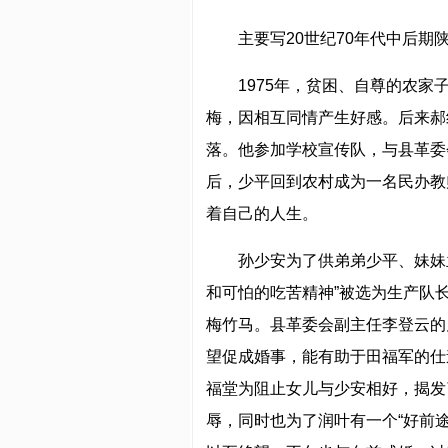
主要写20世纪70年代中后
1975年，贫困、自尊的农
梅，因相互同情产生好感。后来郝
落。他参加学校宣传队，与县革委
后，少平回到农村成为一名民办教
着自己的人生。
孙少安为了供弟弟少平、妹妹
和可怕的吃苦精神”被选为生产队
梅竹马。县革委会副主任李登云的
望促成婚事，能有助于田福军的仕
福堂为阻止女儿与少安相好，揭发
辱，同时也为了润叶有一个“好前