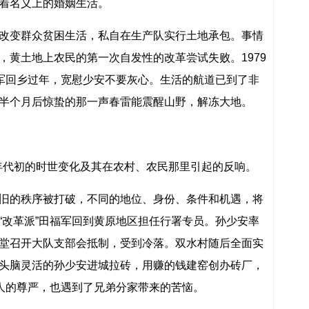
着名义上的婚姻生活。
改变群众贫困生活，私自在生产队实行土地承包。事情
，黄土地上农民的第一次自发性的改革尝试失败。1979
福军回乡过年，宽慰少安不要灰心。生活的航道已到了非
半个月后惊蛰的那一声春雷能震醒山野，解冻大地。
0年代初的时世变化及其在农村、农民那里引起的反响。
旧的秩序被打破，不同的地位、身份、条件和机遇，将
“改革派”田福军回到黄原地区担任行署专员。孙少安率
堂召开大队支部会抵制，受到冷落。双水村随后全面实
头脑灵活的孙少安进城拉砖，用赚的钱建窑创办砖厂，
做人的尊严，也遇到了兄弟分家带来的苦恼。