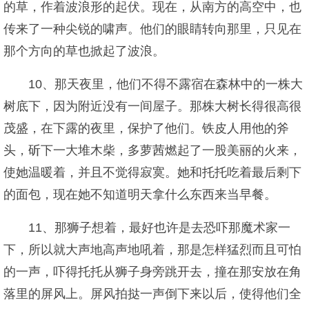
的草，作着波浪形的起伏。现在，从南方的高空中，也
传来了一种尖锐的啸声。他们的眼睛转向那里，只见在
那个方向的草也掀起了波浪。
10、那天夜里，他们不得不露宿在森林中的一株大
树底下，因为附近没有一间屋子。那株大树长得很高很
茂盛，在下露的夜里，保护了他们。铁皮人用他的斧
头，斫下一大堆木柴，多萝茜燃起了一股美丽的火来，
使她温暖着，并且不觉得寂寞。她和托托吃着最后剩下
的面包，现在她不知道明天拿什么东西来当早餐。
11、那狮子想着，最好也许是去恐吓那魔术家一
下，所以就大声地高声地吼着，那是怎样猛烈而且可怕
的一声，吓得托托从狮子身旁跳开去，撞在那安放在角
落里的屏风上。屏风拍挞一声倒下来以后，使得他们全