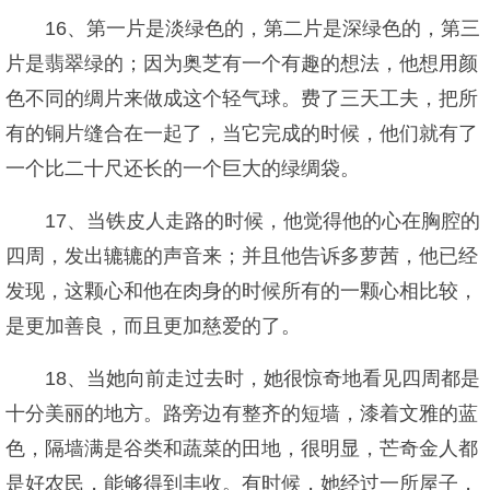
16、第一片是淡绿色的，第二片是深绿色的，第三
片是翡翠绿的；因为奥芝有一个有趣的想法，他想用颜
色不同的绸片来做成这个轻气球。费了三天工夫，把所
有的铜片缝合在一起了，当它完成的时候，他们就有了
一个比二十尺还长的一个巨大的绿绸袋。
17、当铁皮人走路的时候，他觉得他的心在胸腔的
四周，发出辘辘的声音来；并且他告诉多萝茜，他已经
发现，这颗心和他在肉身的时候所有的一颗心相比较，
是更加善良，而且更加慈爱的了。
18、当她向前走过去时，她很惊奇地看见四周都是
十分美丽的地方。路旁边有整齐的短墙，漆着文雅的蓝
色，隔墙满是谷类和蔬菜的田地，很明显，芒奇金人都
是好农民，能够得到丰收。有时候，她经过一所屋子，