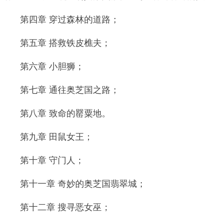
第四章 穿过森林的道路；
第五章 搭救铁皮樵夫；
第六章 小胆狮；
第七章 通往奥芝国之路；
第八章 致命的罂粟地。
第九章 田鼠女王；
第十章 守门人；
第十一章 奇妙的奥芝国翡翠城；
第十二章 搜寻恶女巫；