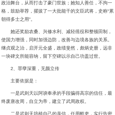
政治舞台，从而打击了豪门世族；她知人善任，不拘一
格，鼓励举荐，擢拔了一大批能干的文臣武将，史称“累
朝得多士之用”。
她还奖励农桑、兴修水利、减轻徭役和整顿田制，
使国力增强，同时加强边防，改善与边境各族的关系。
继贞观之治，启开元全盛，政绩斐然，彪炳史册，远非
一块碑文所能容纳，留下空碑以示自己功盖过世。
2、罪孽深重，无颜立传
主要依据是：
一是武则天以阿谀奉承的手段骗得高宗的信任，最
终废唐改周，自立为帝，建立了武周政权。
二是武则天培植自己的亲信，任用酷吏，实行告密