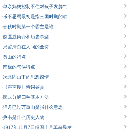
·
单亲妈妈控制不住对孩子发脾气
·
乐不思蜀最初是指三国时期的谁
·
春秋时期第一个霸主是谁
·
赵匡胤简介和历史事迹
·
只留清白在人间的全诗
·
黄山的特点
·
南极的气候特点
·
次北固山下的思想感情
·
《声声慢》诗词鉴赏
·
因式分解四种基本方法
·
轻舟已过万重山是指什么意思
·
典韦是什么历史人物
·
1917年11月7日俄国十月革命爆发