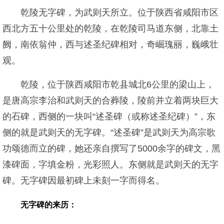
乾陵无字碑，为武则天所立。位于陕西省咸阳市区
西北方五十公里处的乾陵，在乾陵司马道东侧，北靠土
阙，南依翁仲，西与述圣纪碑相对，奇崛瑰丽，巍峨壮
观。
乾陵，位于陕西咸阳市乾县城北6公里的梁山上，
是唐高宗李治和武则天的合葬陵，陵前并立着两块巨大
的石碑，西侧的一块叫“述圣碑（或称述圣纪碑）”，东
侧的就是武则天的无字碑。“述圣碑”是武则天为高宗歌
功颂德而立的碑，她还亲自撰写了5000余字的碑文，黑
漆碑面，字填金粉，光彩照人。东侧就是武则天的无字
碑。无字碑因最初碑上未刻一字而得名。
无字碑的来历：