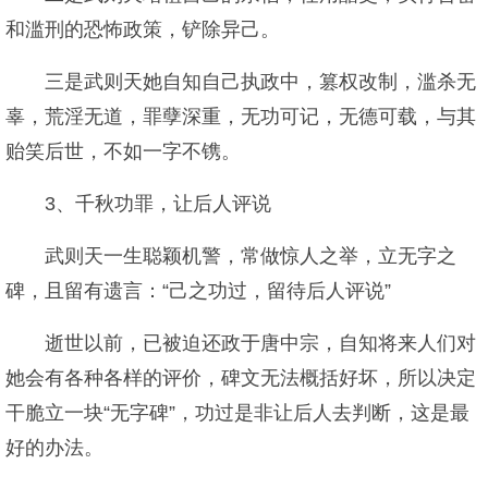
和滥刑的恐怖政策，铲除异己。
三是武则天她自知自己执政中，篡权改制，滥杀无
辜，荒淫无道，罪孽深重，无功可记，无德可载，与其
贻笑后世，不如一字不镌。
3、千秋功罪，让后人评说
武则天一生聪颖机警，常做惊人之举，立无字之
碑，且留有遗言：“己之功过，留待后人评说”
逝世以前，已被迫还政于唐中宗，自知将来人们对
她会有各种各样的评价，碑文无法概括好坏，所以决定
干脆立一块“无字碑”，功过是非让后人去判断，这是最
好的办法。