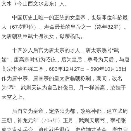
文水（今山西文水县东）人。
中国历史上唯一的正统的女皇帝，也是即位年龄最
大（67岁即位）、寿命最长的皇帝之一（终年82岁）。
为唐朝功臣武士彟次女，母亲杨氏。
十四岁入后宫为唐太宗的才人，唐太宗赐号“武
媚”，唐高宗时初为昭仪，后为皇后，尊号为天后，与唐
高宗李治并称二圣，683年12月27日－690年10月16日
作为唐中宗、唐睿宗的皇太后临朝称制，期间，改名
为“曌”。武则天认为自己好像日、月一样崇高，凌挂于
天空之上。
后自立为皇帝，定洛阳为都，改称神都，建立武周
王朝，神龙元年（705年）正月，武则天病笃，宰相张
柬之发动兵变，迫使武氏退位，史称神龙革命。唐中宗