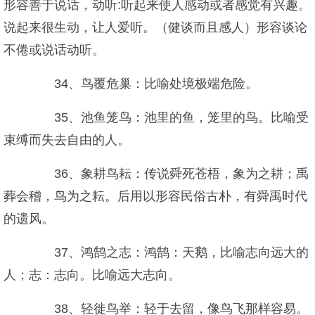
形容善于说话，动听:听起来使人感动或者感觉有兴趣。
说起来很生动，让人爱听。（健谈而且感人）形容谈论
不倦或说话动听。
34、鸟覆危巢：比喻处境极端危险。
35、池鱼笼鸟：池里的鱼，笼里的鸟。比喻受
束缚而失去自由的人。
36、象耕鸟耘：传说舜死苍梧，象为之耕；禹
葬会稽，鸟为之耘。后用以形容民俗古朴，有舜禹时代
的遗风。
37、鸿鹄之志：鸿鹄：天鹅，比喻志向远大的
人；志：志向。比喻远大志向。
38、轻徙鸟举：轻于去留，像鸟飞那样容易。