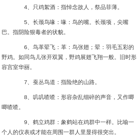
4、只鸡絮酒：指悼念故人，祭品菲薄。
5、长颈鸟喙：喙：鸟的嘴。长颈项，尖嘴
巴。指阴险狠毒者的状貌。
6、鸟革翚飞：革：鸟张翅；翚：羽毛五彩的
野鸡。如同鸟儿张开双翼，野鸡展翅飞翔一般。旧时形
容宫室华丽。
7、蚕丛鸟道：指险绝的山路。
8、叽叽喳喳：形容杂乱细碎的声音，又作唧
唧喳喳。
9、鹤立鸡群：象鹤站在鸡群中一样。比喻一
个人的仪表或才能在周围一群人里显得很突出。