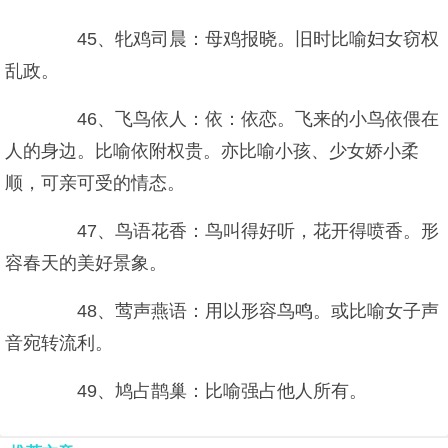
45、牝鸡司晨：母鸡报晓。旧时比喻妇女窃权
乱政。
46、飞鸟依人：依：依恋。飞来的小鸟依偎在
人的身边。比喻依附权贵。亦比喻小孩、少女娇小柔
顺，可亲可受的情态。
47、鸟语花香：鸟叫得好听，花开得喷香。形
容春天的美好景象。
48、莺声燕语：用以形容鸟鸣。或比喻女子声
音宛转流利。
49、鸠占鹊巢：比喻强占他人所有。