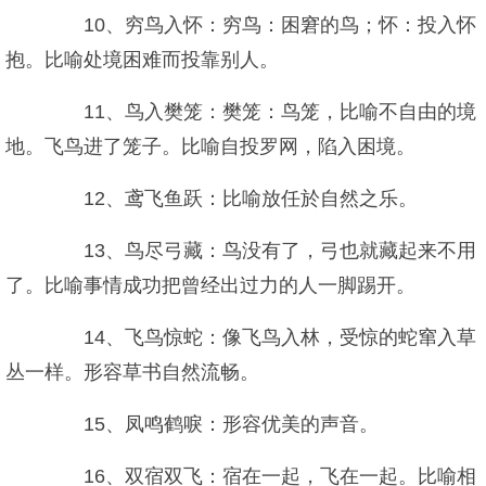
10、穷鸟入怀：穷鸟：困窘的鸟；怀：投入怀
抱。比喻处境困难而投靠别人。
11、鸟入樊笼：樊笼：鸟笼，比喻不自由的境
地。飞鸟进了笼子。比喻自投罗网，陷入困境。
12、鸢飞鱼跃：比喻放任於自然之乐。
13、鸟尽弓藏：鸟没有了，弓也就藏起来不用
了。比喻事情成功把曾经出过力的人一脚踢开。
14、飞鸟惊蛇：像飞鸟入林，受惊的蛇窜入草
丛一样。形容草书自然流畅。
15、凤鸣鹤唳：形容优美的声音。
16、双宿双飞：宿在一起，飞在一起。比喻相