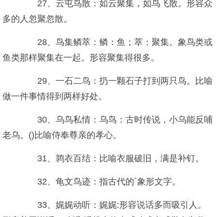
27、云屯鸟散：如云聚集，如鸟飞散。形容众
多的人忽聚忽散。
28、鸟集鳞萃：鳞：鱼；萃：聚集。象鸟类或
鱼类那样聚集在一起。形容聚集得很多。
29、一石二鸟：扔一颗石子打到两只鸟。比喻
做一件事情得到两样好处。
30、乌鸟私情：乌鸟：古时传说，小乌能反哺
老乌。()比喻侍奉尊亲的孝心。
31、鹑衣百结：比喻衣服破旧，满是补钉。
32、龟文鸟迹：指古代的`象形文字。
33、娓娓动听：娓娓:形容说话多而吸引人。