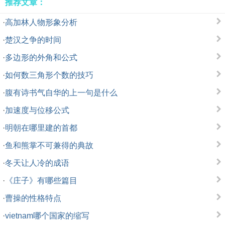
推荐文章：
·
高加林人物形象分析
·
楚汉之争的时间
·
多边形的外角和公式
·
如何数三角形个数的技巧
·
腹有诗书气自华的上一句是什么
·
加速度与位移公式
·
明朝在哪里建的首都
·
鱼和熊掌不可兼得的典故
·
冬天让人冷的成语
·
《庄子》有哪些篇目
·
曹操的性格特点
·
vietnam哪个国家的缩写