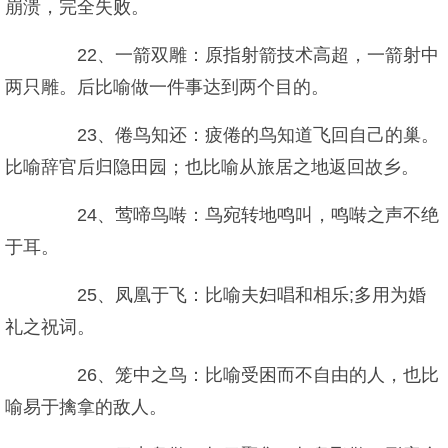
崩溃，完全失败。
22、一箭双雕：原指射箭技术高超，一箭射中
两只雕。后比喻做一件事达到两个目的。
23、倦鸟知还：疲倦的鸟知道飞回自己的巢。
比喻辞官后归隐田园；也比喻从旅居之地返回故乡。
24、莺啼鸟啭：鸟宛转地鸣叫，鸣啭之声不绝
于耳。
25、凤凰于飞：比喻夫妇唱和相乐;多用为婚
礼之祝词。
26、笼中之鸟：比喻受困而不自由的人，也比
喻易于擒拿的敌人。