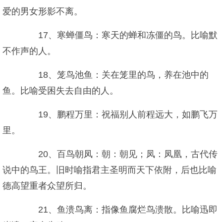
爱的男女形影不离。
17、寒蝉僵鸟：寒天的蝉和冻僵的鸟。比喻默
不作声的人。
18、笼鸟池鱼：关在笼里的鸟，养在池中的
鱼。比喻受困失去自由的人。
19、鹏程万里：祝福别人前程远大，如鹏飞万
里。
20、百鸟朝凤：朝：朝见；凤：凤凰，古代传
说中的鸟王。旧时喻指君主圣明而天下依附，后也比喻
德高望重者众望所归。
21、鱼溃鸟离：指像鱼腐烂鸟溃散。比喻迅即