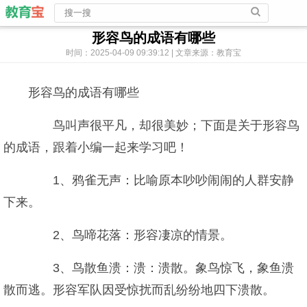
形容鸟的成语有哪些
时间：2025-04-09 09:39:12 | 文章来源：教育宝
形容鸟的成语有哪些
鸟叫声很平凡，却很美妙；下面是关于形容鸟
的成语，跟着小编一起来学习吧！
1、鸦雀无声：比喻原本吵吵闹闹的人群安静
下来。
2、鸟啼花落：形容凄凉的情景。
3、鸟散鱼溃：溃：溃散。象鸟惊飞，象鱼溃
散而逃。形容军队因受惊扰而乱纷纷地四下溃散。