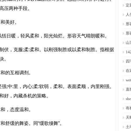
定
高压两种手段。
人
和美好。
形
形
风恬日暖，轻风柔和，阳光灿烂。形容天气晴朗暖和。
山
制伏，克服;柔:柔和。以刚强制胜或以柔和制胜。指根据
1
决。
四
在
和的互相调剂。
w
;中:里，内心;柔:软弱，柔和。表面柔顺，内里刚强。
直
和好，内藏杀机的策略。
s
有
和，态度温和。
天
舒缓的舞姿。同“缓歌缦舞”。
土