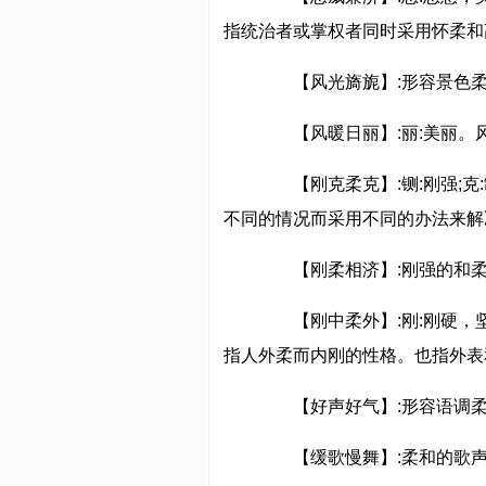
指统治者或掌权者同时采用怀柔和
【风光旖旎】:形容景色柔
【风暖日丽】:丽:美丽。
【刚克柔克】:铡:刚强;克:
不同的情况而采用不同的办法来解
【刚柔相济】:刚强的和柔
【刚中柔外】:刚:刚硬，坚强
指人外柔而内刚的性格。也指外表
【好声好气】:形容语调柔
【缓歌慢舞】:柔和的歌声和