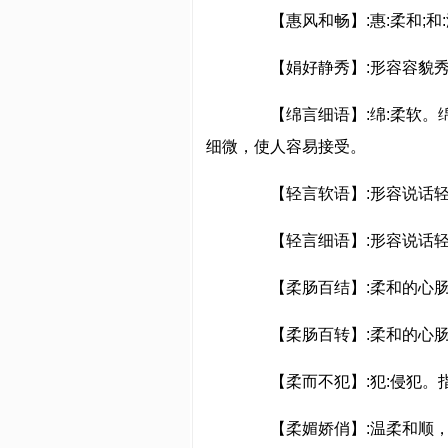
【惠风和畅】:惠:柔和;和:
【娟好静秀】:形容容貌秀
【绵言细语】:绵:柔软。绵
细微，使人容易接受。
【轻言软语】:形容说话轻而
【轻言细语】:形容说话轻
【柔肠百结】:柔和的心肠打
【柔肠百转】:柔和的心肠
【柔而不犯】:犯:侵犯。
【柔媚娇俏】:温柔和顺，