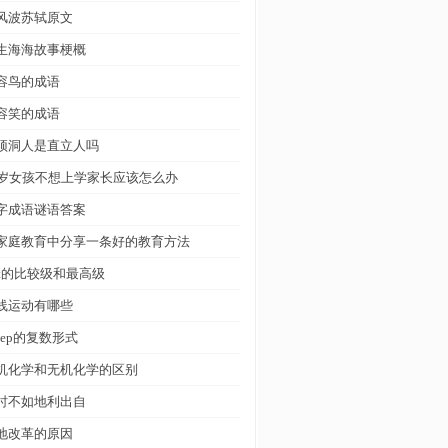
风波苏轼原文
生海海故事梗概
容鸟的成语
容笑的成语
顶洞人是直立人吗
4岁女孩不想上学家长应该怎么办
字成语谜语答案
家庭教育中分享一条好的教育方法
et的比较级和最高级
线运动有哪些
heep的复数形式
机化学和无机化学的区别
时不如地利出自
地改革的原因