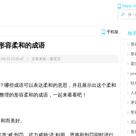
https:/
手机版
相
形容柔和的成语
形
形
-04-23 13:26:47 | 文章来源：教育宝
梁
p
轻
哪些成语可以表达柔和的意思，并且展示出这个柔和
人
整理的形容柔和的成语，一起来看看吧！
茅
形
和而美好。
元
直
;威:刑罚，武力威胁;济:利用。恩惠和刑罚同时进行。