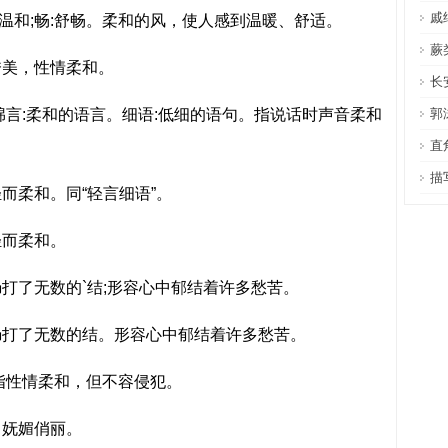
戚
温和;畅:舒畅。柔和的风，使人感到温暖、舒适。
蕨
美，性情柔和。
长
言:柔和的语言。细语:低细的语句。指说话时声音柔和
郭
直
描
柔和。同“轻言细语”。
而柔和。
了无数的`结;形容心中郁结着许多愁苦。
打了无数的结。形容心中郁结着许多愁苦。
指性情柔和，但不容侵犯。
妩媚俏丽。