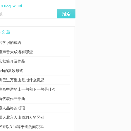
/m.czzpw.net
关文章
容学识的成语
容声音大成语有哪些
实秋简介及作品
each的复数形式
舟已过万重山是指什么意思
在画中游的上一句和下一句是什么
盾代表作三部曲
容人品格的成语
谋人北京人山顶洞人的区别
径乘以3.14等于圆的面积吗