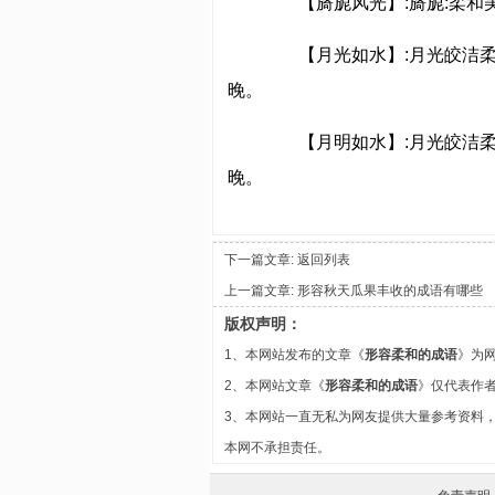
【旖旎风光】:旖旎:柔和
【月光如水】:月光皎洁柔
晚。
【月明如水】:月光皎洁柔
晚。
下一篇文章:
返回列表
上一篇文章:
形容秋天瓜果丰收的成语有哪些
版权声明：
1、本网站发布的文章《
形容柔和的成语
》为
2、本网站文章《
形容柔和的成语
》仅代表作
3、本网站一直无私为网友提供大量参考资料
本网不承担责任。