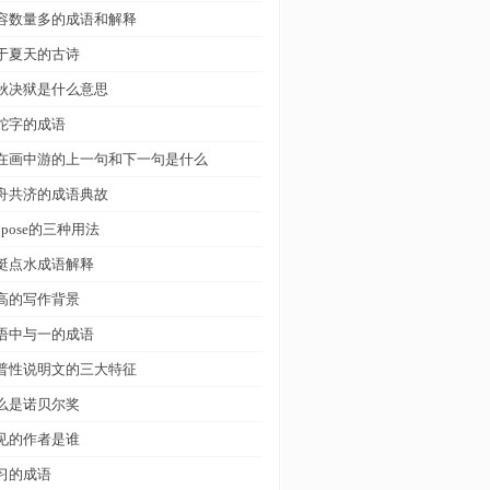
容数量多的成语和解释
于夏天的古诗
秋决狱是什么意思
蛇字的成语
在画中游的上一句和下一句是什么
舟共济的成语典故
uppose的三种用法
蜓点水成语解释
高的写作背景
语中与一的成语
普性说明文的三大特征
么是诺贝尔奖
见的作者是谁
习的成语