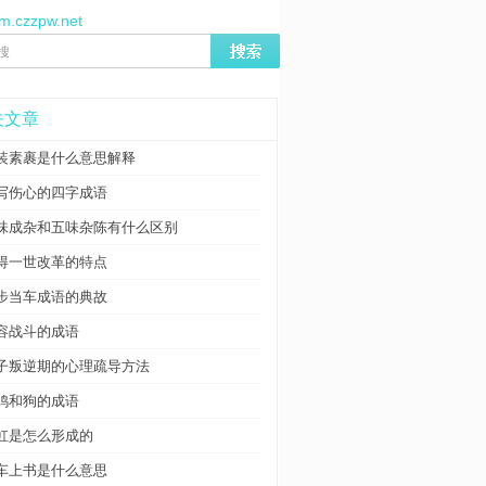
/m.czzpw.net
关文章
装素裹是什么意思解释
写伤心的四字成语
味成杂和五味杂陈有什么区别
得一世改革的特点
步当车成语的典故
容战斗的成语
子叛逆期的心理疏导方法
鸡和狗的成语
虹是怎么形成的
车上书是什么意思