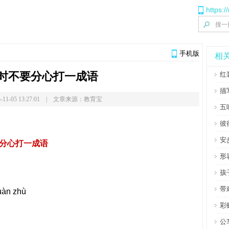
https:/
手机版
相
时不要分心打一成语
红
描
-11-05 13:27:01 | 文章来源：教育宝
五
彼
安
分心打一成语
形
孩
带
n zhù
彩
公