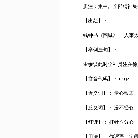
贯注：集中。全部精神集中
【出处】：
钱钟书《围城》：“人事太
【举例造句】：
雷参谋此时全神贯注在徐曼
【拼音代码】： qsgz
【近义词】： 专心致志、
【反义词】： 漫不经心、
【灯谜】： 打针不分心
【用法】： 作谓语、定语