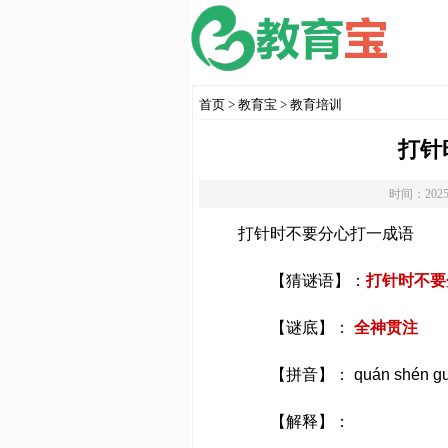
首页
>
教育宝
>
教育培训
打针
时间：2025
打针时不要分心打一成语
【猜谜语】：
打针时不要
【谜底】：
全神贯注
【拼音】： quán shén guà
【解释】：