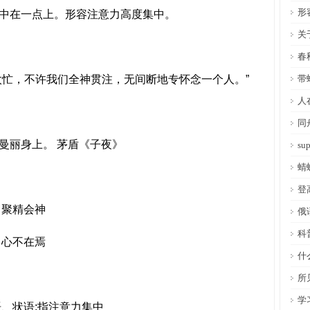
形
在一点上。形容注意力高度集中。
关
春
忙，不许我们全神贯注，无间断地专怀念一个人。”
带
人
同
丽身上。 茅盾《子夜》
s
蜻
登
聚精会神
俄
科
心不在焉
什
所
学
、状语;指注意力集中