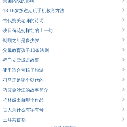
·
美国内战的影响
·
13-16岁叛逆期玩手机教育方法
·
古代赞美老师的诗词
·
映日荷花别样红的上一句
·
期颐之年是多少岁
·
父母教育孩子10条法则
·
程门立雪成语故事
·
哪里适合带孩子旅游
·
司马迁是哪个朝代的
·
巧渡金沙江的故事简介
·
祥林嫂出自哪个作品
·
古人为什么有字有号
·
土耳其首都