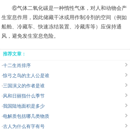
⑥气体二氧化碳是一种惰性气体，对人和动物会产
生室息作用，因此储藏干冰或用作制冷剂的空间（例如
船舱、冷藏车、快速冻结装置、冷藏库等）应保持通
风，避免发生室息危险。
推荐文章：
·
十二生肖排序
·
惊弓之鸟的主人公是谁
·
三国演义的作者是谁
·
风和日丽指什么季节
·
我国陆地面积是多少
·
电解质包括哪几类物质
·
古人为什么有字有号