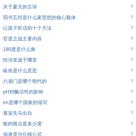
·
关于夏天的古诗
·
四书五经是什么家思想的核心载体
·
让孩子听话的十个方法
·
官渡之战主要内容
·
180度是什么角
·
恒河发源于哪里
·
皈依是什么意思
·
六扇门是哪个朝代的
·
pH对酶活性的影响
·
irn是哪个国家的缩写
·
塞翁失马出自
·
银的熔点是多少度
·
加速度与位移公式