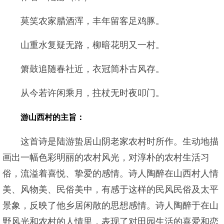
莫笑农家腊酒浑，丰年留客足鸡豚。
山重水复疑无路，柳暗花明又一村。
箫鼓追随春社近，衣冠简朴古风存。
从今若许闲乘月，拄杖无时夜叩门。
游山西村的主旨：
这首诗是陆游蛰居山阴老家农村时所作。生动地描
画出一幅色彩明丽的农村风光，对淳朴的农村生活习
俗，流溢着喜悦、挚爱的感情。诗人陶醉在山西村人情
美、风物美、民俗美中，有感于这样的民风民俗及太平
景象，反映了他乡居闲散的思想感情。诗人陶醉于在山
野风光和农村的人情里，表现了对田园生活的喜爱和恋