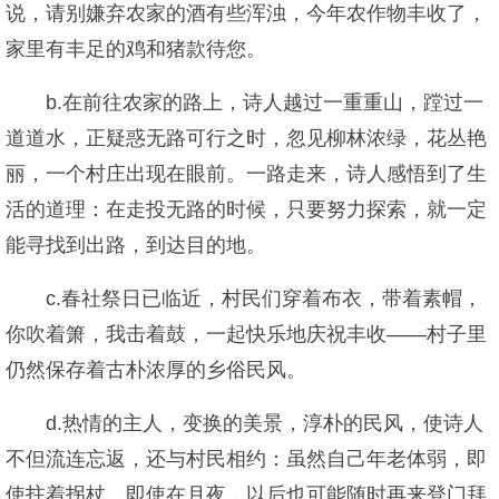
说，请别嫌弃农家的酒有些浑浊，今年农作物丰收了，
家里有丰足的鸡和猪款待您。
b.在前往农家的路上，诗人越过一重重山，蹚过一
道道水，正疑惑无路可行之时，忽见柳林浓绿，花丛艳
丽，一个村庄出现在眼前。一路走来，诗人感悟到了生
活的道理：在走投无路的时候，只要努力探索，就一定
能寻找到出路，到达目的地。
c.春社祭日已临近，村民们穿着布衣，带着素帽，
你吹着箫，我击着鼓，一起快乐地庆祝丰收——村子里
仍然保存着古朴浓厚的乡俗民风。
d.热情的主人，变换的美景，淳朴的民风，使诗人
不但流连忘返，还与村民相约：虽然自己年老体弱，即
使拄着拐杖，即使在月夜，以后也可能随时再来登门拜