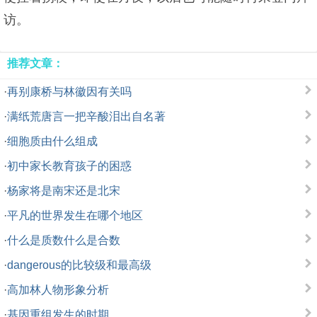
访。
推荐文章：
·
再别康桥与林徽因有关吗
·
满纸荒唐言一把辛酸泪出自名著
·
细胞质由什么组成
·
初中家长教育孩子的困惑
·
杨家将是南宋还是北宋
·
平凡的世界发生在哪个地区
·
什么是质数什么是合数
·
dangerous的比较级和最高级
·
高加林人物形象分析
·
基因重组发生的时期