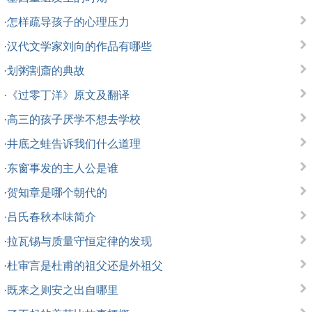
·
怎样疏导孩子的心理压力
·
汉代文学家刘向的作品有哪些
·
划粥割齑的典故
·
《过零丁洋》原文及翻译
·
高三的孩子厌学不想去学校
·
井底之蛙告诉我们什么道理
·
东窗事发的主人公是谁
·
贺知章是哪个朝代的
·
吕氏春秋本味简介
·
拉瓦锡与质量守恒定律的发现
·
杜审言是杜甫的祖父还是外祖父
·
既来之则安之出自哪里