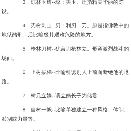
3．琼林玉树--琼：美玉。泛指精美华丽的陈
设。
4．刃树剑山--刃：利刃，刀。原是指佛教中的
地狱酷刑。后比喻极其艰难危险的地方。
5．枪林刀树--犹言刀枪林立。形容激烈战斗的
场面。
6．上树拔梯--比喻引诱别人上前而断绝他的退
路。
7．树元立嫡--谓立嫡长子为储君。
8．自树一帜--比喻单独建立一种风格、体制、
派别或力量等。