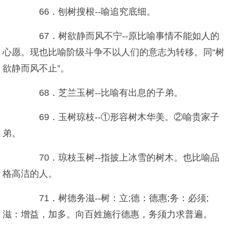
66．刨树搜根--喻追究底细。
67．树欲静而风不宁--原比喻事情不能如人的
心愿。现也比喻阶级斗争不以人们的意志为转移。同“树
欲静而风不止”。
68．芝兰玉树--比喻有出息的子弟。
69．玉树琼枝--①形容树木华美。②喻贵家子
弟。
70．琼枝玉树--指披上冰雪的树木。也比喻品
格高洁的人。
71．树德务滋--树：立;德：德惠;务：必须;
滋：增益，加多。向百姓施行德惠，务须力求普遍。