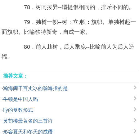
78．树同拔异--谓提倡相同的，排斥不同的。
79．独树一帜--树：立;帜：旗帜。单独树起一
面旗帜。比喻独特新奇，自成一家。
80．前人栽树，后人乘凉--比喻前人为后人造
福。
推荐文章：
·
瀚海阑干百丈冰的瀚海指的是
·
牛顿是中国人吗
·
fly的复数形式
·
黄鹤楼最著名的三首诗
·
形容夏天和冬天的成语