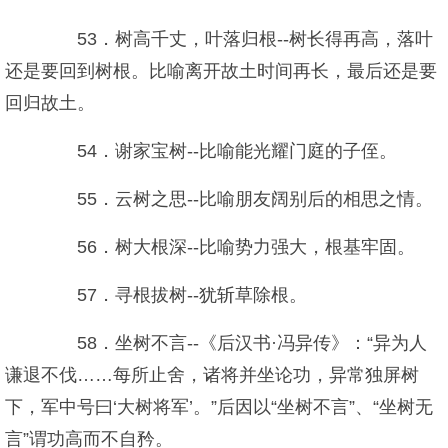
53．树高千丈，叶落归根--树长得再高，落叶
还是要回到树根。比喻离开故土时间再长，最后还是要
回归故土。
54．谢家宝树--比喻能光耀门庭的子侄。
55．云树之思--比喻朋友阔别后的相思之情。
56．树大根深--比喻势力强大，根基牢固。
57．寻根拔树--犹斩草除根。
58．坐树不言--《后汉书·冯异传》：“异为人
谦退不伐……每所止舍，诸将并坐论功，异常独屏树
下，军中号曰‘大树将军’。”后因以“坐树不言”、“坐树无
言”谓功高而不自矜。