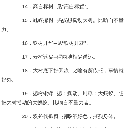
14．高自标树--见“高自标置”。
15．蚍蜉撼树--蚂蚁想摇动大树。比喻自不量
力。
16．铁树开华--见“铁树开花”。
17．云树遥隔--谓两地相隔遥远。
18．大树底下好乘凉--比喻有所依托，事情就
好办。
19．撼树蚍蜉--撼：摇动。蚍蜉：大蚂蚁。想
把大树摇动的大蚂蚁。比喻自不量力者。
20．双斧伐孤树--指嗜酒好色，摧残身体。