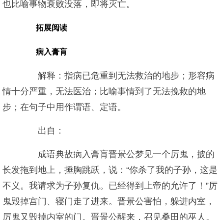
也比喻事物衰败没落，即将灭亡。
拓展阅读
病入膏肓
解释：指病已危重到无法救治的地步；形容病
情十分严重，无法医治；比喻事情到了无法挽救的地
步；在句子中用作谓语、定语。
出自：
成语典故病入膏肓晋景公梦见一个厉鬼，披的
长发拖到地上，捶胸跳跃，说：“你杀了我的子孙，这是
不义。我请求为子孙复仇。已经得到上帝的允许了！”厉
鬼毁掉宫门、寝门走了进来。晋景公害怕，躲进内室，
厉鬼又毁掉内室的门。晋景公醒来，召见桑田的巫人。