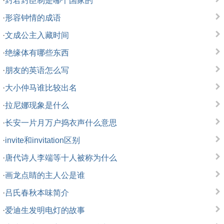
·
封君封臣制是哪个国家的
·
形容钟情的成语
·
文成公主入藏时间
·
绝缘体有哪些东西
·
朋友的英语怎么写
·
大小仲马谁比较出名
·
拉尼娜现象是什么
·
长安一片月万户捣衣声什么意思
·
invite和invitation区别
·
唐代诗人李端等十人被称为什么
·
画龙点睛的主人公是谁
·
吕氏春秋本味简介
·
爱迪生发明电灯的故事