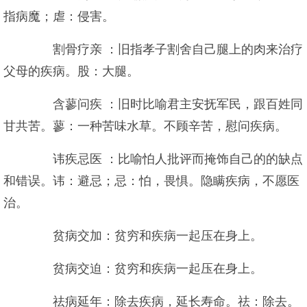
指病魔；虐：侵害。
割骨疗亲 ：旧指孝子割舍自己腿上的肉来治疗
父母的疾病。股：大腿。
含蓼问疾 ：旧时比喻君主安抚军民，跟百姓同
甘共苦。蓼：一种苦味水草。不顾辛苦，慰问疾病。
讳疾忌医 ：比喻怕人批评而掩饰自己的的缺点
和错误。讳：避忌；忌：怕，畏惧。隐瞒疾病，不愿医
治。
贫病交加：贫穷和疾病一起压在身上。
贫病交迫：贫穷和疾病一起压在身上。
祛病延年：除去疾病，延长寿命。祛：除去。