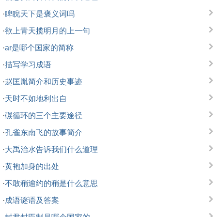
·
睥睨天下是褒义词吗
·
欲上青天揽明月的上一句
·
ar是哪个国家的简称
·
描写学习成语
·
赵匡胤简介和历史事迹
·
天时不如地利出自
·
碳循环的三个主要途径
·
孔雀东南飞的故事简介
·
大禹治水告诉我们什么道理
·
黄袍加身的出处
·
不敢稍逾约的稍是什么意思
·
成语谜语及答案