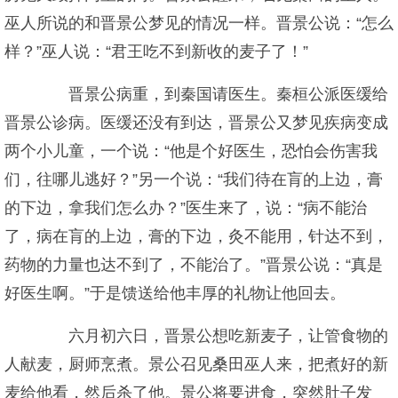
巫人所说的和晋景公梦见的情况一样。晋景公说：“怎么
样？”巫人说：“君王吃不到新收的麦子了！”
晋景公病重，到秦国请医生。秦桓公派医缓给
晋景公诊病。医缓还没有到达，晋景公又梦见疾病变成
两个小儿童，一个说：“他是个好医生，恐怕会伤害我
们，往哪儿逃好？”另一个说：“我们待在肓的上边，膏
的下边，拿我们怎么办？”医生来了，说：“病不能治
了，病在肓的上边，膏的下边，灸不能用，针达不到，
药物的力量也达不到了，不能治了。”晋景公说：“真是
好医生啊。”于是馈送给他丰厚的礼物让他回去。
六月初六日，晋景公想吃新麦子，让管食物的
人献麦，厨师烹煮。景公召见桑田巫人来，把煮好的新
麦给他看，然后杀了他。景公将要进食，突然肚子发