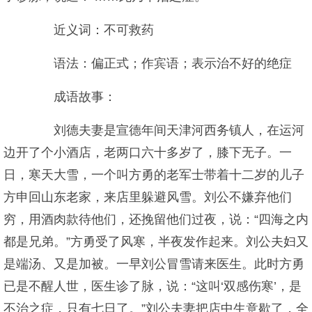
近义词：不可救药
语法：偏正式；作宾语；表示治不好的绝症
成语故事：
刘德夫妻是宣德年间天津河西务镇人，在运河
边开了个小酒店，老两口六十多岁了，膝下无子。一
日，寒天大雪，一个叫方勇的老军士带着十二岁的儿子
方申回山东老家，来店里躲避风雪。刘公不嫌弃他们
穷，用酒肉款待他们，还挽留他们过夜，说：“四海之内
都是兄弟。”方勇受了风寒，半夜发作起来。刘公夫妇又
是端汤、又是加被。一早刘公冒雪请来医生。此时方勇
已是不醒人世，医生诊了脉，说：“这叫‘双感伤寒’，是
不治之症，只有七日了。”刘公夫妻把店中生意歇了，全