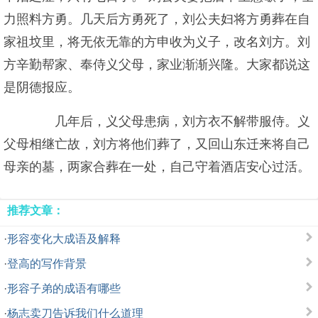
力照料方勇。几天后方勇死了，刘公夫妇将方勇葬在自
家祖坟里，将无依无靠的方申收为义子，改名刘方。刘
方辛勤帮家、奉侍义父母，家业渐渐兴隆。大家都说这
是阴德报应。
几年后，义父母患病，刘方衣不解带服侍。义
父母相继亡故，刘方将他们葬了，又回山东迁来将自己
母亲的墓，两家合葬在一处，自己守着酒店安心过活。
推荐文章：
·
形容变化大成语及解释
·
登高的写作背景
·
形容子弟的成语有哪些
·
杨志卖刀告诉我们什么道理