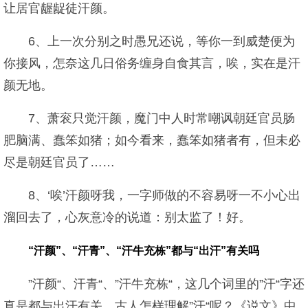
让居官龌龊徒汗颜。
6、上一次分别之时愚兄还说，等你一到威楚便为
你接风，怎奈这几日俗务缠身自食其言，唉，实在是汗
颜无地。
7、萧衮只觉汗颜，魔门中人时常嘲讽朝廷官员肠
肥脑满、蠢笨如猪；如今看来，蠢笨如猪者有，但未必
尽是朝廷官员了……
8、‘唉’汗颜呀我，一字师做的不容易呀一不小心出
溜回去了，心灰意冷的说道：别太监了！好。
“汗颜”、“汗青”、“汗牛充栋”都与“出汗”有关吗
”汗颜“、汗青“、”汗牛充栋“，这几个词里的”汗“字还
真是都与出汗有关。古人怎样理解”汗“呢？《说文》中