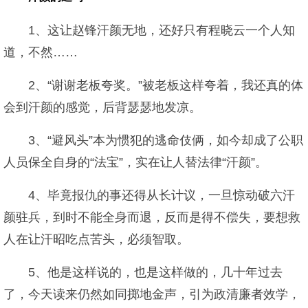
1、这让赵锋汗颜无地，还好只有程晓云一个人知
道，不然……
2、“谢谢老板夸奖。”被老板这样夸着，我还真的体
会到汗颜的感觉，后背瑟瑟地发凉。
3、“避风头”本为惯犯的逃命伎俩，如今却成了公职
人员保全自身的“法宝”，实在让人替法律“汗颜”。
4、毕竟报仇的事还得从长计议，一旦惊动破六汗
颜驻兵，到时不能全身而退，反而是得不偿失，要想救
人在让汗昭吃点苦头，必须智取。
5、他是这样说的，也是这样做的，几十年过去
了，今天读来仍然如同掷地金声，引为政清廉者效学，