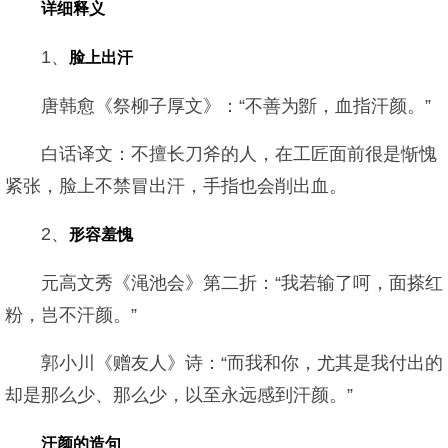
详细释义
1、
脸上出汗
唐韩愈《祭柳子厚文》：“不善为斵，血指汗颜。”
白话译文：不擅长刀斧的人，在工匠面前很是惭愧
紧张，脸上不禁冒出汗，手指也会削出血。
2、
形容羞愧
元高文秀《渑池会》第二折：“我若输了呵，面搽红
粉，岂不汗颜。”
郭小川《赠友人》诗：“而我和你，尤其是我付出的
却是那么少、那么少，以至永远感到汗颜。”
汗颜的造句