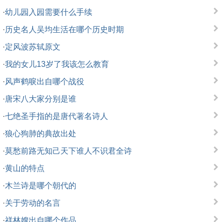
·
幼儿园入园需要什么手续
·
历史名人吴均生活在哪个历史时期
·
定风波苏轼原文
·
我的女儿13岁了我该怎么教育
·
风声鹤唳出自哪个战役
·
唐宋八大家分别是谁
·
七绝圣手指的是唐代著名诗人
·
狼心狗肺的典故出处
·
莫愁前路无知己天下谁人不识君全诗
·
黄山的特点
·
木兰诗是哪个朝代的
·
关于劳动的名言
·
祥林嫂出自哪个作品