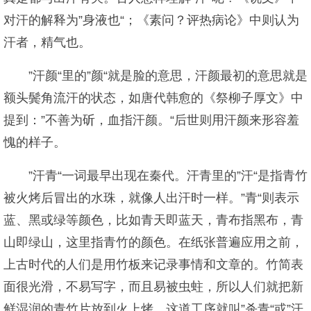
对汗的解释为”身液也“；《素问？评热病论》中则认为
汗者，精气也。
”汗颜“里的”颜“就是脸的意思，汗颜最初的意思就是
额头鬓角流汗的状态，如唐代韩愈的《祭柳子厚文》中
提到：”不善为斫，血指汗颜。“后世则用汗颜来形容羞
愧的样子。
”汗青“一词最早出现在秦代。汗青里的”汗“是指青竹
被火烤后冒出的水珠，就像人出汗时一样。”青“则表示
蓝、黑或绿等颜色，比如青天即蓝天，青布指黑布，青
山即绿山，这里指青竹的颜色。在纸张普遍应用之前，
上古时代的人们是用竹板来记录事情和文章的。竹简表
面很光滑，不易写字，而且易被虫蛀，所以人们就把新
鲜湿润的青竹片放到火上烤，这道工序就叫”杀青“或”汗