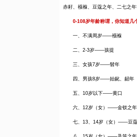
赤耔、襁褓、豆蔻之年、二七之年
0-108岁年龄称谓，你知道几
一、不满周岁——襁褓
二、2-3岁——孩提
三、女孩7岁——髫年
四、男孩8岁——始龀、龆年
五、10岁以下——黄口
六、12岁（女）——金钗之年
七、13、14岁（女）——豆
八、15岁（女）——及笄之年