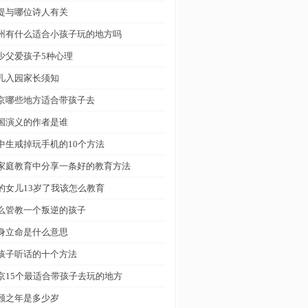
堤与哪位诗人有关
州有什么适合小孩子玩的地方吗
少父爱孩子5种心理
儿入园家长须知
京哪些地方适合带孩子去
国演义的作者是谁
中生戒掉玩手机的10个方法
家庭教育中分享一条好的教育方法
的女儿13岁了我该怎么教育
么管教一个叛逆的孩子
身立命是什么意思
孩子听话的十个方法
京15个最适合带孩子去玩的地方
颐之年是多少岁