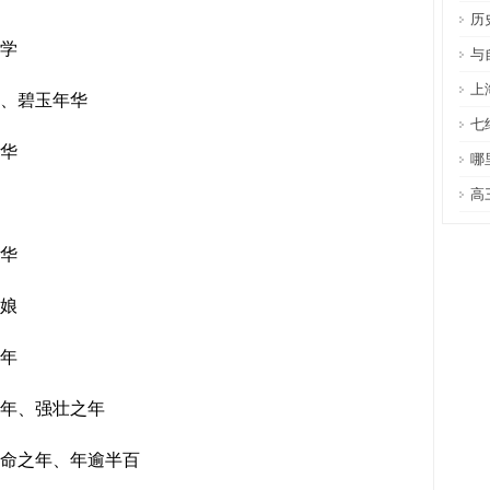
历
志学
与
上
年、碧玉年华
七
年华
哪
高
年华
徐娘
之年
之年、强壮之年
知命之年、年逾半百