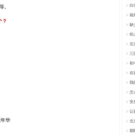
白
等。
福
个？
缺
幼
北
三
初
在
我
怎
安
让
蔻年华
北
期