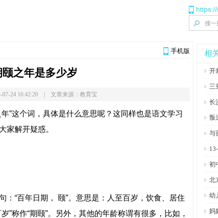
https:/
手机版
相
期颐之年是多少岁
开
三
-07-24 16:42:20 | 文章来源：教育宝
长
之年”这个词，具体是什么意思呢？这同样也是语文学习
叛
大家解开疑惑。
与
1
初
北
幼
句：“百年日期， 颐”。意思是：人至百岁，饮食、居住
妈
岁”称作“期颐”。另外，其他的年龄称谓有很多，比如，