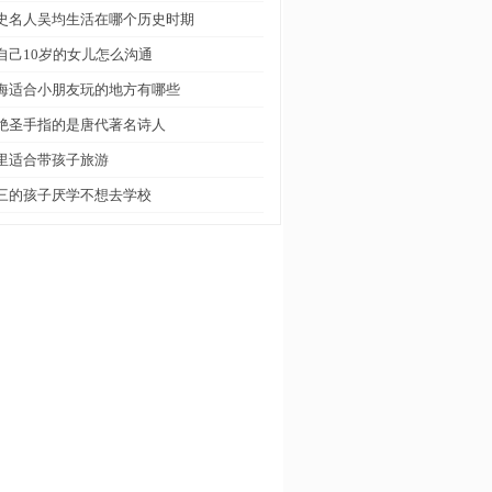
史名人吴均生活在哪个历史时期
自己10岁的女儿怎么沟通
海适合小朋友玩的地方有哪些
绝圣手指的是唐代著名诗人
里适合带孩子旅游
三的孩子厌学不想去学校