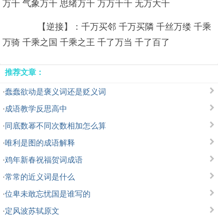
万千 气象万千 思绪万千 万万千千 无万大千
【逆接】：千万买邻 千万买隣 千丝万缕 千乘
万骑 千乘之国 千乘之王 千了万当 千了百了
推荐文章：
·
蠢蠢欲动是褒义词还是贬义词
·
成语教学反思高中
·
同底数幂不同次数相加怎么算
·
唯利是图的成语解释
·
鸡年新春祝福贺词成语
·
常常的近义词是什么
·
位卑未敢忘忧国是谁写的
·
定风波苏轼原文