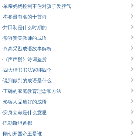
·
单亲妈妈控制不住对孩子发脾气
·
岑参最有名的十首诗
·
井田制是什么时期的
·
形容赞美教师的成语
·
兴高采烈成语故事解析
·
《声声慢》诗词鉴赏
·
四大楷书书法家哪四个
·
说到做到的成语是什么
·
正确的家庭教育理念和方法
·
形容人品质好的成语
·
安身立命是什么意思
·
巴勒斯坦首都
·
隋朝开国帝王是谁