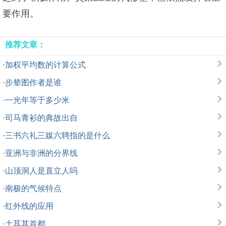
要作用。
推荐文章：
·
加权平均数的计算公式
·
步辇图作者是谁
·
一光年等于多少米
·
司马青衫的典故出自
·
三书六礼三媒六聘指的是什么
·
亚洲与非洲的分界线
·
山顶洞人是直立人吗
·
南极的气候特点
·
红外线的应用
·
土耳其首都