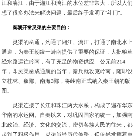
江和漓江，由于湘江和漓江的水位差非常大，所以人们
想了很多办法来解决问题，最后终于发明了“斗门”。
秦朝开凿灵渠的主要目的：
灵渠的凿通，沟通了湘江、漓江，打通了南北水上
通道，为秦王朝统一岭南提供了重要的保证，大批粮草
经水路运往岭南，有了充足的物资供应。公元前214
年，即灵渠凿成通航的当年，秦兵就攻克岭南，随即设
立桂林、象郡、南海3郡，将岭南正式纳入秦王朝的版
图。
灵渠连接了长江和珠江两大水系，构成了遍布华东
华南的水运网。自秦以来，对巩固国家的统一，加强南
北政治、经济、文化的交流，密切各族人民的往来，都
起到了积极作用。灵渠虽经历代修整，但依然发挥着重