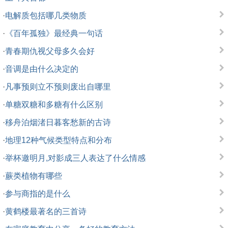
·
电解质包括哪几类物质
·
《百年孤独》最经典一句话
·
青春期仇视父母多久会好
·
音调是由什么决定的
·
凡事预则立不预则废出自哪里
·
单糖双糖和多糖有什么区别
·
移舟泊烟渚日暮客愁新的古诗
·
地理12种气候类型特点和分布
·
举杯邀明月,对影成三人表达了什么情感
·
蕨类植物有哪些
·
参与商指的是什么
·
黄鹤楼最著名的三首诗