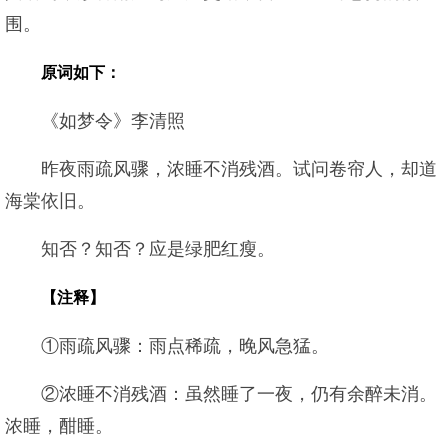
围。
原词如下：
《如梦令》李清照
昨夜雨疏风骤，浓睡不消残酒。试问卷帘人，却道
海棠依旧。
知否？知否？应是绿肥红瘦。
【注释】
①雨疏风骤：雨点稀疏，晚风急猛。
②浓睡不消残酒：虽然睡了一夜，仍有余醉未消。
浓睡，酣睡。