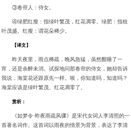
③卷帘人：侍女。
④绿肥红瘦：指绿叶繁茂，红花凋零。绿肥：指枝
叶茂盛。红瘦：谓花朵稀少。
【译文】
昨天夜里，雨点稀疏，晚风急猛，虽然酣睡了一
宵，还是余醉未消。试探地问那卷帘的侍女，她却告诉
我说，海棠花还跟原先一样。唉，你知道吗，知道吗？
海棠应该是绿叶繁茂、红花凋零了。
赏析：
《如梦令·昨夜雨疏风骤》是宋代女词人李清照的一
首著名词作。这首词以雨夜的情景为背景，表达了李清