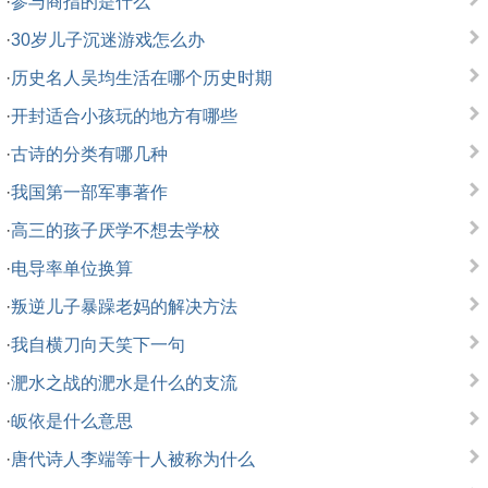
·
参与商指的是什么
·
30岁儿子沉迷游戏怎么办
·
历史名人吴均生活在哪个历史时期
·
开封适合小孩玩的地方有哪些
·
古诗的分类有哪几种
·
我国第一部军事著作
·
高三的孩子厌学不想去学校
·
电导率单位换算
·
叛逆儿子暴躁老妈的解决方法
·
我自横刀向天笑下一句
·
淝水之战的淝水是什么的支流
·
皈依是什么意思
·
唐代诗人李端等十人被称为什么