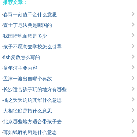
推荐文章：
·
春宵一刻值千金什么意思
·
查士丁尼法典是哪国的
·
我国陆地面积是多少
·
孩子不愿意去学校怎么引导
·
fish复数怎么写的
·
童年河主要内容
·
孟津一渡出自哪个典故
·
长沙适合孩子玩的地方有哪些
·
桃之夭夭灼灼其华什么意思
·
大相径庭是指什么意思
·
北京哪些地方适合带孩子去
·
薄如钱唇的唇是什么意思